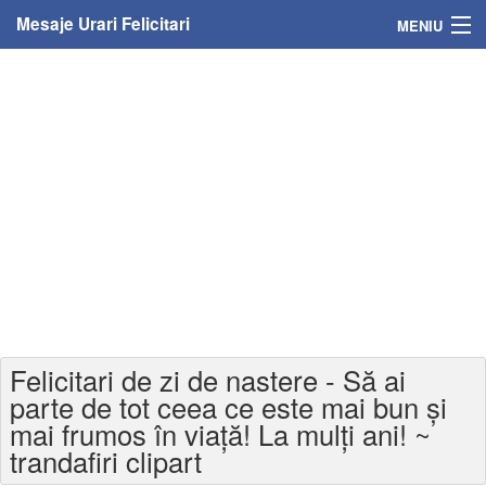
Mesaje Urari Felicitari
MENIU
Home
Mesaje
Felicitari
Felicitari cu nume
Felicitari persoane
Felicitari personalizate
Felicitari de zi de nastere - Să ai
Felicitari varsta
parte de tot ceea ce este mai bun și
mai frumos în viață! La mulți ani! ~
Felicitari zilele anului
trandafiri clipart