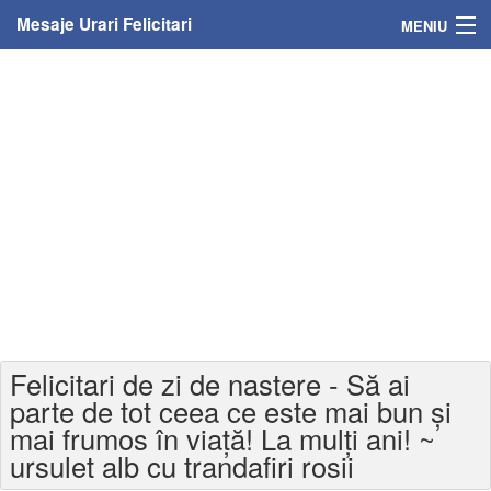
Mesaje Urari Felicitari
MENIU
Home
Mesaje
Felicitari
Felicitari cu nume
Felicitari persoane
Felicitari personalizate
Felicitari de zi de nastere - Să ai
Felicitari varsta
parte de tot ceea ce este mai bun și
mai frumos în viață! La mulți ani! ~
Felicitari zilele anului
ursulet alb cu trandafiri rosii