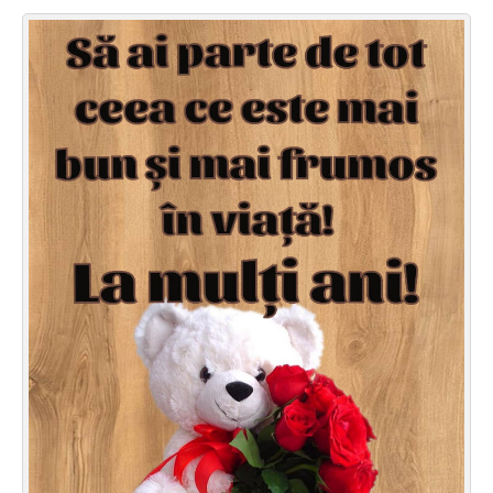
Felicitari zile saptamana
Felicitari muzicale
Felicitari muzicale personalizate
Felicitari animate
Invitatii personalizate
Conecteaza-te