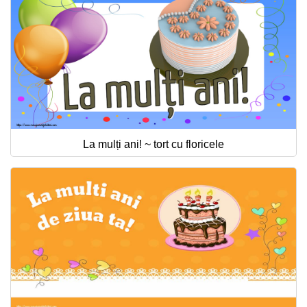
La mulți ani! ~ tort cu floricele