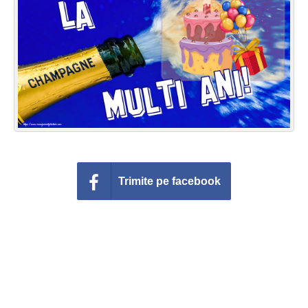
Felicitari zile saptamana
Felicitari muzicale
Felicitari muzicale personalizate
Felicitari animate
Invitatii personalizate
Conecteaza-te
Trimite pe facebook