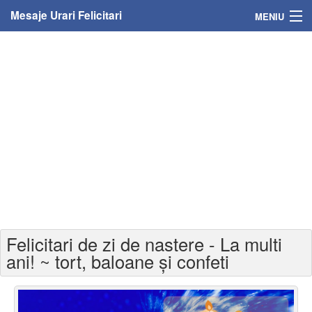
Mesaje Urari Felicitari
MENIU
Home
Mesaje
Felicitari
Felicitari cu nume
Felicitari persoane
Felicitari personalizate
Felicitari de zi de nastere - La multi
Felicitari varsta
ani! ~ tort, baloane și confeti
Felicitari zilele anului