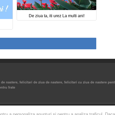
De ziua ta, iti urez La multi ani!
a de nastere, felicitari de ziua de nastere, felicitari cu ziua de nastere pent
entru frate
rved.
entru a personaliza anunturi si pentru a analiza traficul. Daca