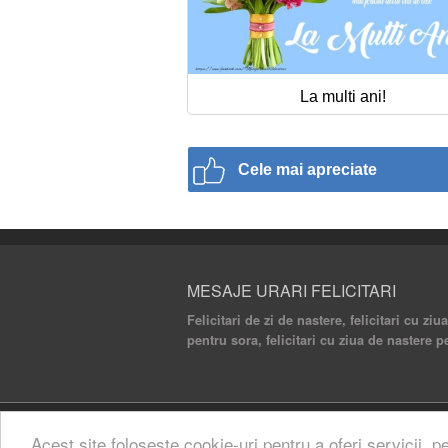
La multi ani!
Cele mai apreciate
MESAJE URARI FELICITARI
Felicitari de zi de nastere, felicitari cu ziu
pentru sora, felicitari cu ziua de nastere p
© 2020 Mesaje Urari Felicitari. All rights rese
Acest site foloseste cookie-uri pentru a oferi servicii, p