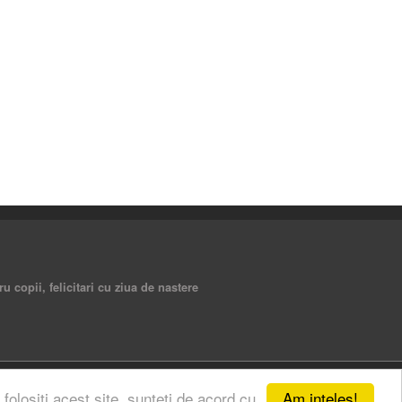
ru copii, felicitari cu ziua de nastere
Am inteles!
 folositi acest site, sunteti de acord cu