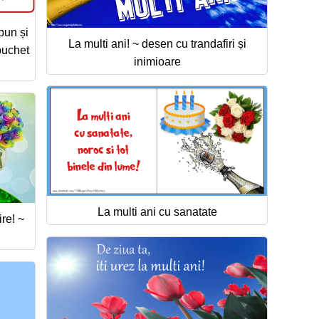
bun și
La multi ani! ~ desen cu trandafiri și
buchet
inimioare
La multi ani cu sanatate
ire! ~