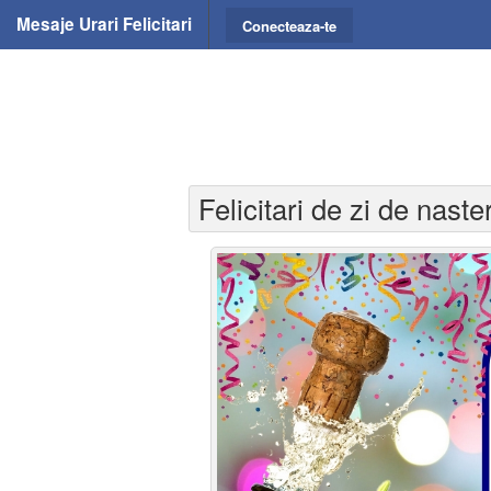
Mesaje Urari Felicitari
Conecteaza-te
Felicitari de zi de naste