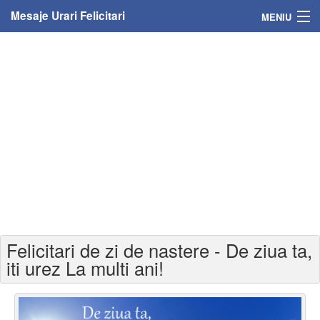
Mesaje Urari Felicitari
MENIU
Home
Mesaje
Felicitari
Felicitari cu nume
Felicitari persoane
Felicitari personalizate
Felicitari de zi de nastere - De ziua ta,
Felicitari varsta
iti urez La multi ani!
Felicitari zilele anului