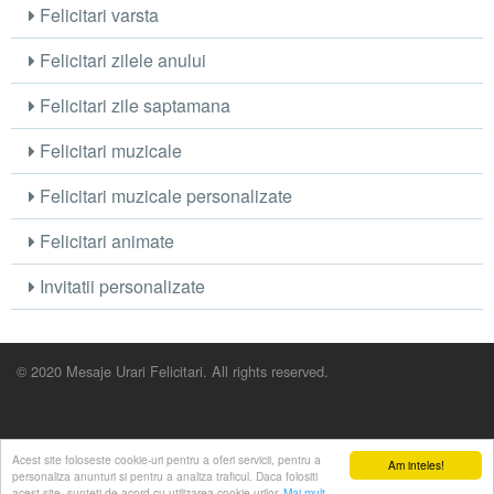
Felicitari varsta
Felicitari zilele anului
Felicitari zile saptamana
Felicitari muzicale
Felicitari muzicale personalizate
Felicitari animate
Invitatii personalizate
© 2020 Mesaje Urari Felicitari. All rights reserved.
Acest site foloseste cookie-uri pentru a oferi servicii, pentru a
Am inteles!
personaliza anunturi si pentru a analiza traficul. Daca folositi
acest site, sunteti de acord cu utilizarea cookie-urilor.
Mai mult