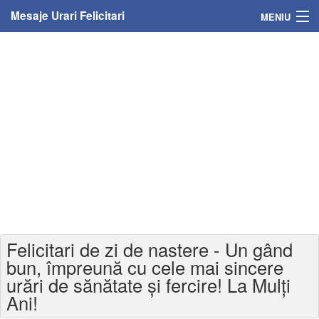
Mesaje Urari Felicitari
MENIU
Home
Mesaje
Felicitari
Felicitari cu nume
Felicitari persoane
Felicitari personalizate
Felicitari de zi de nastere - Un gând
Felicitari varsta
bun, împreună cu cele mai sincere
urări de sănătate și fercire! La Mulți
Felicitari zilele anului
Ani!