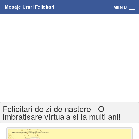
Mesaje Urari Felicitari
MENIU
Home
Mesaje
Felicitari
Felicitari cu nume
Felicitari persoane
Felicitari personalizate
Felicitari de zi de nastere - O
Felicitari varsta
imbratisare virtuala si la multi ani!
Felicitari zilele anului