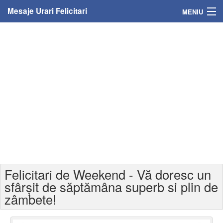
Mesaje Urari Felicitari
MENIU
Home
Mesaje
Felicitari
Felicitari cu nume
Felicitari persoane
Felicitari personalizate
Felicitari de Weekend - Vă doresc un
Felicitari varsta
sfârșit de săptămâna superb si plin de
zâmbete!
Felicitari zilele anului