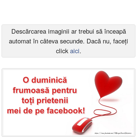
Felicitari zile saptamana
Felicitari muzicale
Descărcarea imaginii ar trebui să înceapă
Felicitari muzicale personalizate
automat în câteva secunde. Dacă nu, faceți
Felicitari animate
click
aici
.
Invitatii personalizate
Conecteaza-te