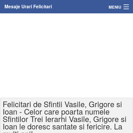
Mesaje Urari Felicitari
MENIU
Home
Mesaje
Felicitari
Felicitari cu nume
Felicitari persoane
Felicitari personalizate
Felicitari de Sfintii Vasile, Grigore si
Felicitari varsta
Ioan - Celor care poarta numele
Sfintilor Trei Ierarhi Vasile, Grigore si
Felicitari zilele anului
Ioan le doresc santate si fericire. La