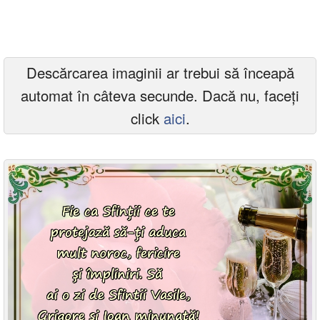
Felicitari zile saptamana
Felicitari muzicale
Descărcarea imaginii ar trebui să înceapă
Felicitari muzicale personalizate
automat în câteva secunde. Dacă nu, faceți
Felicitari animate
click
aici
.
Invitatii personalizate
Conecteaza-te