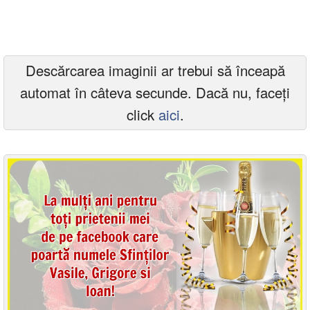
Felicitari zile saptamana
Felicitari muzicale
Descărcarea imaginii ar trebui să înceapă
Felicitari muzicale personalizate
automat în câteva secunde. Dacă nu, faceți
Felicitari animate
click
aici
.
Invitatii personalizate
Conecteaza-te