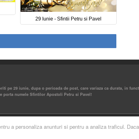
29 Iunie - Sfintii Petru si Pavel
riti pe 29 iunie, dupa o perioada de post, care variaza ca durata, in functi
re porta numele Sfintilor Apostoli Petru si Pavel!
rved.
entru a personaliza anunturi si pentru a analiza traficul. Daca