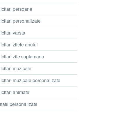
icitari persoane
icitari personalizate
icitari varsta
icitari zilele anului
icitari zile saptamana
icitari muzicale
icitari muzicale personalizate
icitari animate
itatii personalizate