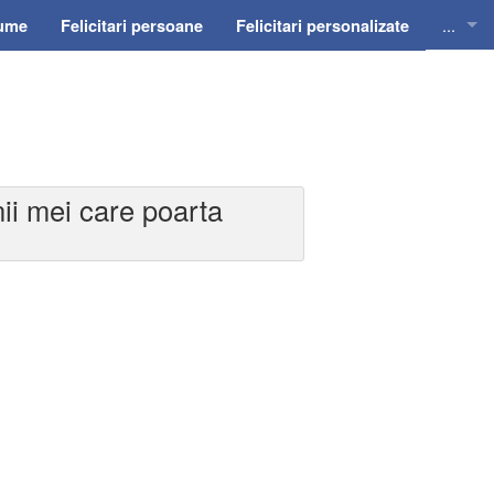
...
nume
Felicitari persoane
Felicitari personalizate
Felicit
Felicit
Felicit
enii mei care poarta
Felicit
Felici
Felicit
Invitat