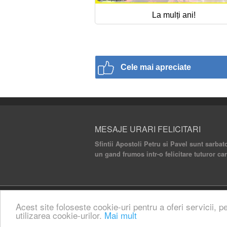
La mulți ani!
Cele mai apreciate
MESAJE URARI FELICITARI
Sfintii Apostoli Petru si Pavel sunt sarbato
un gand frumos intr-o felicitare tuturor ca
© 2020 Mesaje Urari Felicitari. All rights rese
Acest site foloseste cookie-uri pentru a oferi servicii, p
utilizarea cookie-urilor.
Mai mult