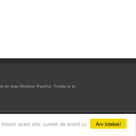
e de data Sfintelor Pastilor. Trimite si tu
Am inteles!
 folositi acest site, sunteti de acord cu