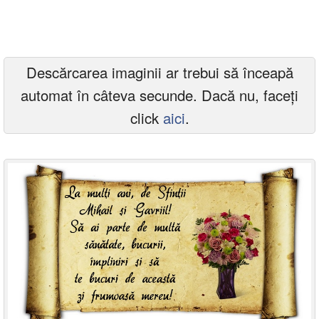
Felicitari zile saptamana
Felicitari muzicale
Descărcarea imaginii ar trebui să înceapă
Felicitari muzicale personalizate
automat în câteva secunde. Dacă nu, faceți
Felicitari animate
click
aici
.
Invitatii personalizate
Conecteaza-te