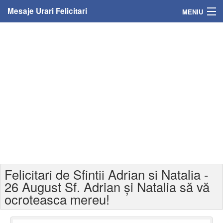
Mesaje Urari Felicitari
MENIU
Home
Mesaje
Felicitari
Felicitari cu nume
Felicitari persoane
Felicitari personalizate
Felicitari de Sfintii Adrian si Natalia -
Felicitari varsta
26 August Sf. Adrian și Natalia să vă
ocroteasca mereu!
Felicitari zilele anului