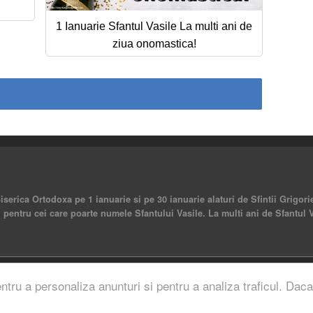
1 Ianuarie Sfantul Vasile La multi ani de
ziua onomastica!
Biserica Ortodoxa pe 1 ianuarie si pe 30 ianuarie alaturi de Sfintii Grigor
tari pentru cei care poarte numele Sfantului Vasile. La multi ani de Sfantul 
rved.
entru a personaliza anunturi si pentru a analiza traficul. Daca