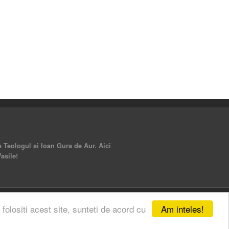
ie Teologul si Ioan Gura de Aur. Aici
Vasile!
Am inteles!
 folositi acest site, sunteti de acord cu