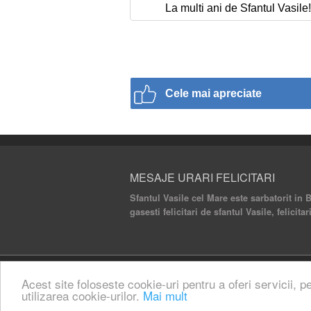
La multi ani de Sfantul Vasile!
Cele mai apreciate
MESAJE URARI FELICITARI
Sfantul Vasile cel Mare este sarbatorit in 
gasesti felicitari de sfantul Vasile, felici
© 2020 Mesaje Urari Felicitari. All rights rese
Acest site foloseste cookie-uri pentru a oferi servicii, p
utilizarea cookie-urilor.
Mai mult