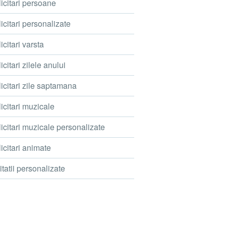
icitari persoane
icitari personalizate
icitari varsta
icitari zilele anului
icitari zile saptamana
icitari muzicale
icitari muzicale personalizate
icitari animate
itatii personalizate