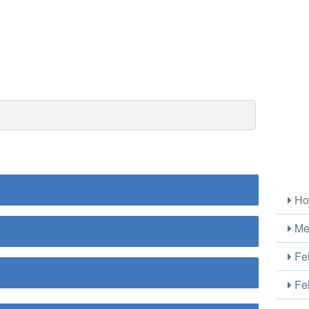
Ho
Me
Fel
Fel