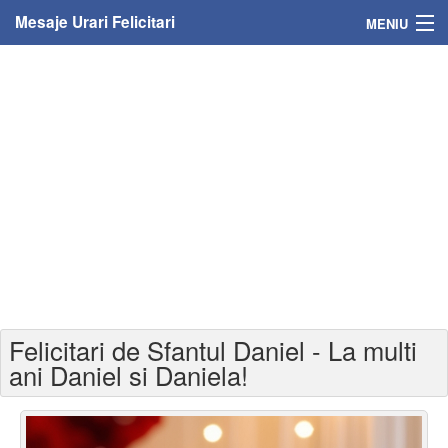
Mesaje Urari Felicitari
MENIU
Home
Mesaje
Felicitari
Felicitari cu nume
Felicitari persoane
Felicitari personalizate
Felicitari de Sfantul Daniel - La multi
Felicitari varsta
ani Daniel si Daniela!
Felicitari zilele anului