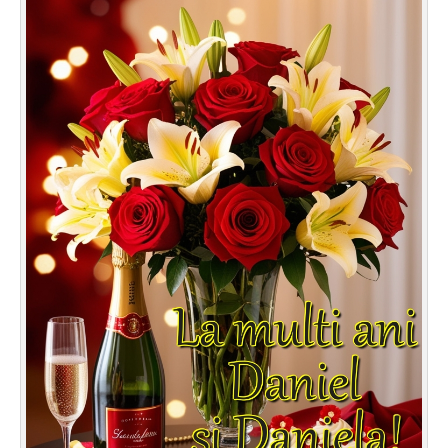
Felicitari zile saptamana
Felicitari muzicale
Felicitari muzicale personalizate
Felicitari animate
Invitatii personalizate
Conecteaza-te