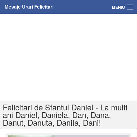
Mesaje Urari Felicitari
MENIU
Home
Mesaje
Felicitari
Felicitari cu nume
Felicitari persoane
Felicitari personalizate
Felicitari de Sfantul Daniel - La multi
Felicitari varsta
ani Daniel, Daniela, Dan, Dana,
Danut, Danuta, Danila, Dani!
Felicitari zilele anului