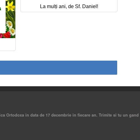
La mulți ani, de Sf. Daniel!
!
ica Ortodoxa in data de 17 decembrie in fiecare an. Trimite si tu un gand f