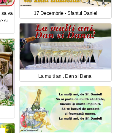
 sa va
17 Decembrie - Sfantul Daniel
e si
La multi ani, Dan si Dana!