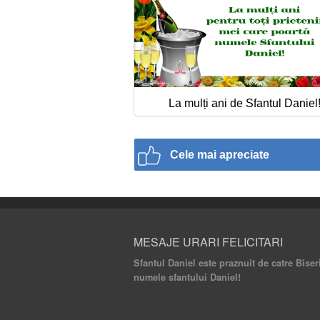
La mulți ani de Sfantul Daniel
Cele mai apreciate
MESAJE URARI FELICITARI
Sfantul Daniel este praznuit de catre Biser
numele sfantului Daniel!