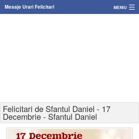
Mesaje Urari Felicitari
MENIU
Home
Mesaje
Felicitari
Felicitari cu nume
Felicitari persoane
Felicitari personalizate
Felicitari de Sfantul Daniel - 17
Felicitari varsta
Decembrie - Sfantul Daniel
Felicitari zilele anului