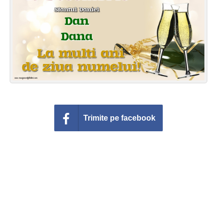
Felicitari zile saptamana
Felicitari muzicale
Felicitari muzicale personalizate
Felicitari animate
Invitatii personalizate
Trimite pe facebook
Conecteaza-te