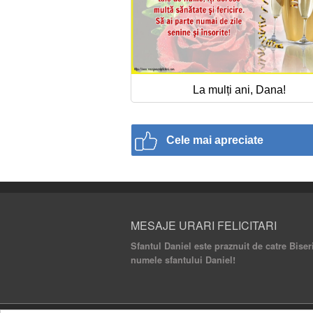
La mulți ani, Dana!
Cele mai apreciate
MESAJE URARI FELICITARI
Sfantul Daniel este praznuit de catre Biser
numele sfantului Daniel!