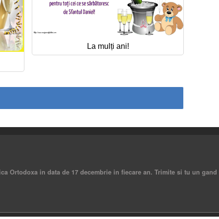
La mulți ani!
ica Ortodoxa in data de 17 decembrie in fiecare an. Trimite si tu un gand f