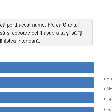
u că porţi acest nume. Fie ca Sfantul
 să-și coboare ochii asupra ta și să îți
liniştea interioară.
Ho
Me
Fel
Fel