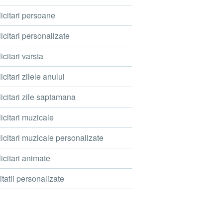
icitari persoane
icitari personalizate
icitari varsta
icitari zilele anului
icitari zile saptamana
icitari muzicale
icitari muzicale personalizate
icitari animate
itatii personalizate