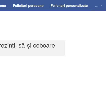
...
nume
Felicitari persoane
Felicitari personalizate
Felicit
Felicit
Felicit
rezinţi, să-și coboare
Felicit
Felici
Felicit
Invitat