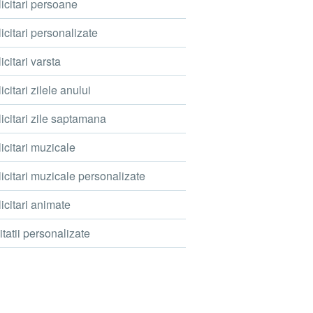
icitari persoane
icitari personalizate
icitari varsta
icitari zilele anului
icitari zile saptamana
icitari muzicale
icitari muzicale personalizate
icitari animate
itatii personalizate