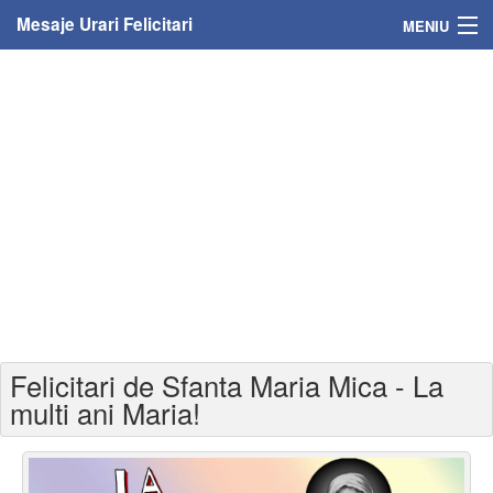
Mesaje Urari Felicitari
MENIU
Home
Mesaje
Felicitari
Felicitari cu nume
Felicitari persoane
Felicitari personalizate
Felicitari de Sfanta Maria Mica - La
Felicitari varsta
multi ani Maria!
Felicitari zilele anului