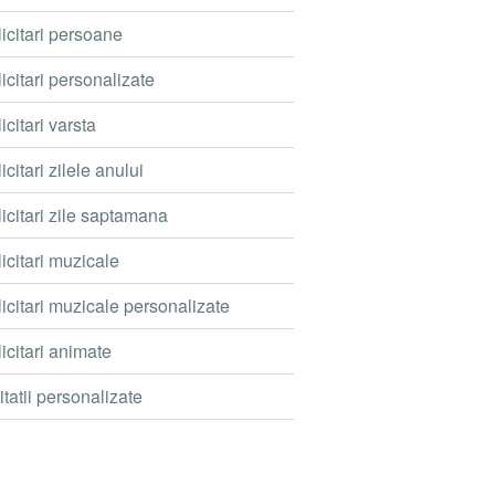
icitari persoane
icitari personalizate
icitari varsta
icitari zilele anului
icitari zile saptamana
icitari muzicale
icitari muzicale personalizate
icitari animate
itatii personalizate