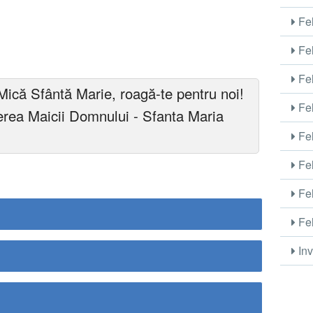
Fel
Fel
Fel
ică Sfântă Marie, roagă-te pentru noi!
Fel
terea Maicii Domnului - Sfanta Maria
Fel
Fel
Fel
Fel
Inv