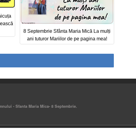
icuța
tească
8 Septembrie Sfânta Maria Mică La mulți
ani tuturor Mariilor de pe pagina mea!
omnului - Sfanta Maria Mica- 8 Septembrie.
rved.