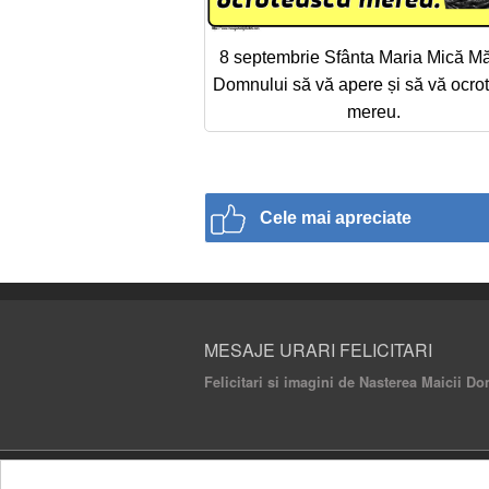
8 septembrie Sfânta Maria Mică Mă
Domnului să vă apere și să vă ocro
mereu.
Cele mai apreciate
MESAJE URARI FELICITARI
Felicitari si imagini de Nasterea Maicii D
© 2020 Mesaje Urari Felicitari. All rights rese