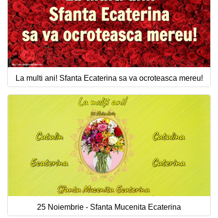
La multi ani! Sfanta Ecaterina sa va ocroteasca mereu!
25 Noiembrie - Sfanta Mucenita Ecaterina