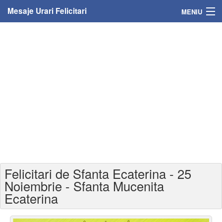
Mesaje Urari Felicitari
MENIU
Home
Mesaje
Felicitari
Felicitari cu nume
Felicitari persoane
Felicitari personalizate
Felicitari de Sfanta Ecaterina - 25
Felicitari varsta
Noiembrie - Sfanta Mucenita
Ecaterina
Felicitari zilele anului