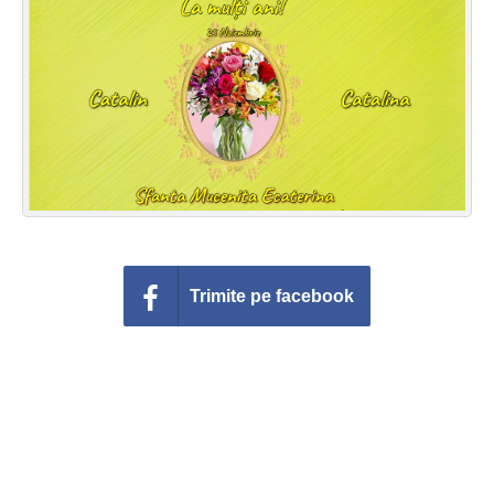
Felicitari zile saptamana
Felicitari muzicale
Felicitari muzicale personalizate
Felicitari animate
Invitatii personalizate
Conecteaza-te
Trimite pe facebook