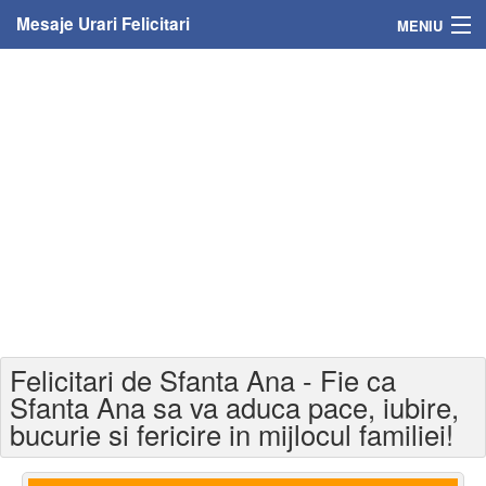
Mesaje Urari Felicitari
MENIU
Home
Mesaje
Felicitari
Felicitari cu nume
Felicitari persoane
Felicitari personalizate
Felicitari de Sfanta Ana - Fie ca
Felicitari varsta
Sfanta Ana sa va aduca pace, iubire,
bucurie si fericire in mijlocul familiei!
Felicitari zilele anului