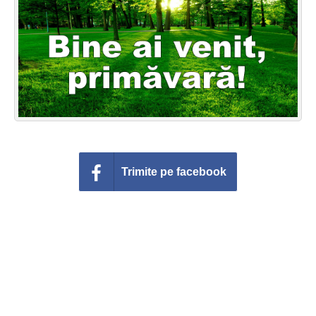
Felicitari zile saptamana
Felicitari muzicale
Felicitari muzicale personalizate
Felicitari animate
Invitatii personalizate
Trimite pe facebook
Conecteaza-te