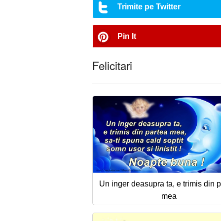
Trimite pe Twitter
Pin It
Felicitari
Un inger deasupra ta, e trimis din 
mea