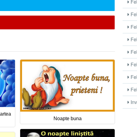
Fel
Fel
Fel
Fel
Fel
Fel
Fel
Fel
Inv
partea
Noapte buna