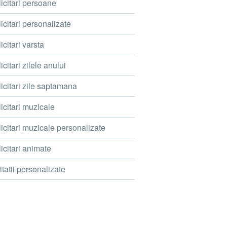
icitari persoane
icitari personalizate
icitari varsta
icitari zilele anului
icitari zile saptamana
icitari muzicale
icitari muzicale personalizate
icitari animate
itatii personalizate