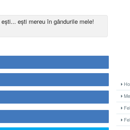
ești... ești mereu în gândurile mele!
Ho
Me
Fel
Fel