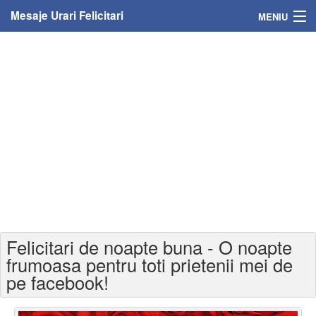
Mesaje Urari Felicitari
MENIU
Home
Mesaje
Felicitari
Felicitari cu nume
Felicitari persoane
Felicitari personalizate
Felicitari de noapte buna - O noapte
Felicitari varsta
frumoasa pentru toti prietenii mei de
pe facebook!
Felicitari zilele anului