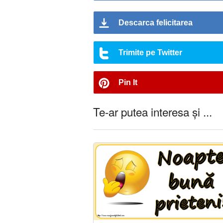
Descarca felicitarea
Trimite pe Twitter
Pin It
Te-ar putea interesa și ...