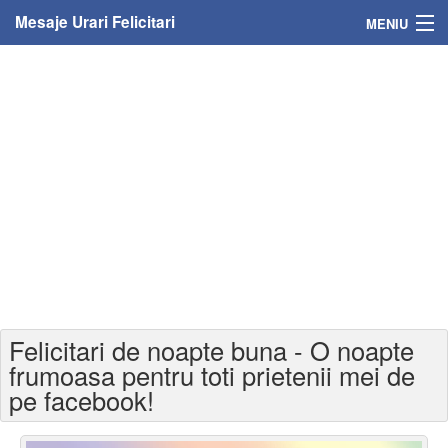
Mesaje Urari Felicitari
MENIU
Home
Mesaje
Felicitari
Felicitari cu nume
Felicitari persoane
Felicitari personalizate
Felicitari de noapte buna - O noapte
Felicitari varsta
frumoasa pentru toti prietenii mei de
pe facebook!
Felicitari zilele anului