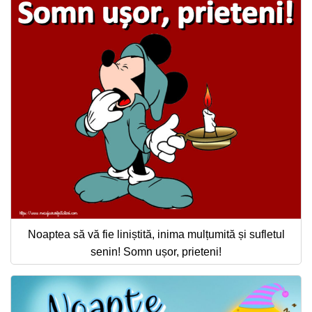
Noaptea să vă fie liniștită, inima mulțumită și sufletul
senin! Somn ușor, prieteni!