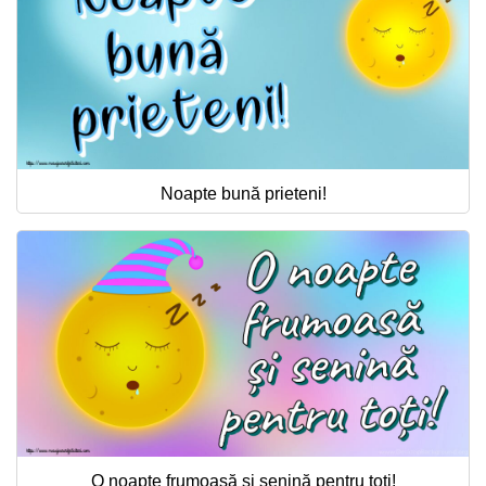
Noapte bună prieteni!
O noapte frumoasă și senină pentru toți!