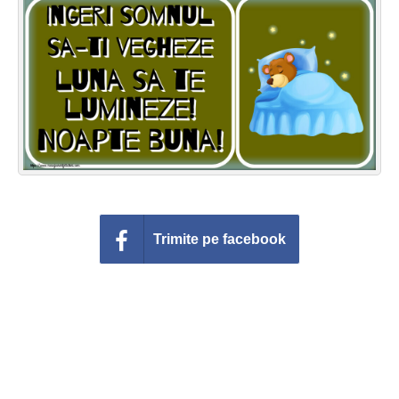
Felicitari zile saptamana
Felicitari muzicale
Felicitari muzicale personalizate
Felicitari animate
Invitatii personalizate
Conecteaza-te
Trimite pe facebook