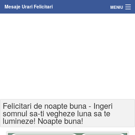
Mesaje Urari Felicitari
MENIU
Home
Mesaje
Felicitari
Felicitari cu nume
Felicitari persoane
Felicitari personalizate
Felicitari de noapte buna - Ingeri
Felicitari varsta
somnul sa-ti vegheze luna sa te
lumineze! Noapte buna!
Felicitari zilele anului