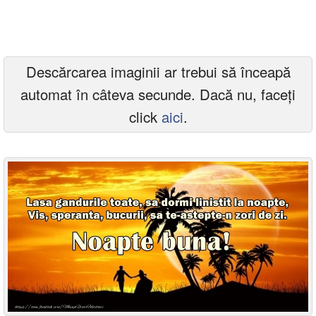
Felicitari zile saptamana
Felicitari muzicale
Descărcarea imaginii ar trebui să înceapă
Felicitari muzicale personalizate
automat în câteva secunde. Dacă nu, faceți
Felicitari animate
click
aici
.
Invitatii personalizate
Conecteaza-te