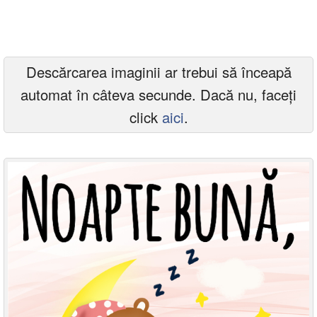
Felicitari zile saptamana
Felicitari muzicale
Descărcarea imaginii ar trebui să înceapă
Felicitari muzicale personalizate
automat în câteva secunde. Dacă nu, faceți
Felicitari animate
click
aici
.
Invitatii personalizate
Conecteaza-te