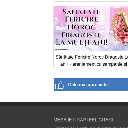
Sănătate Fericire Noroc Dragoste La
ani! ~ aranjament cu șampanie și f
Cele mai apreciate
MESAJE URARI FELICITARI
Felicitari de la multi ani, felicitari de la m