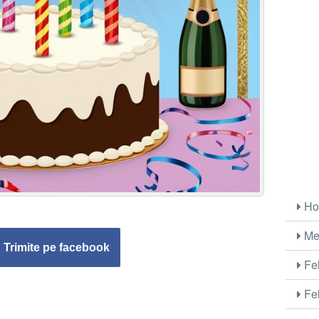
Ho
Me
Trimite pe facebook
Fel
Fel