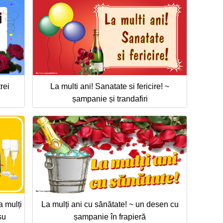
rei
La multi ani! Sanatate si fericire! ~
șampanie și trandafiri
 mulți
La mulți ani cu sănătate! ~ un desen cu
șu
șampanie în frapieră