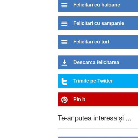
Felicitari cu baloane
Felicitari cu sampanie
Felicitari cu tort
Descarca felicitarea
Trimite pe Twitter
Pin It
Te-ar putea interesa și ...