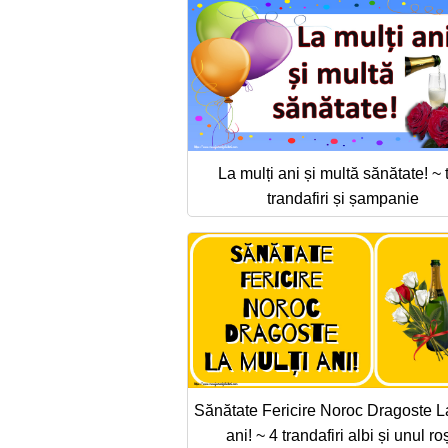
La mulți ani și multă sănătate! ~ t
trandafiri și șampanie
Sănătate Fericire Noroc Dragoste La
ani! ~ 4 trandafiri albi și unul ro