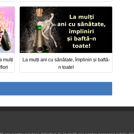
 mulți
La mulți ani cu sănătate, împliniri și baftă-
lori
n toate!
ulti ani pentru prieteni, felicitari de la multi ani pentru persoana iubita, fe