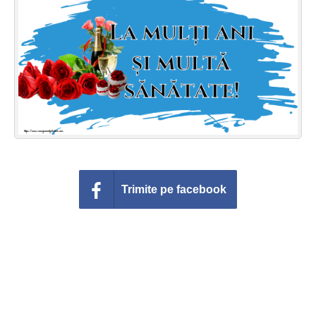
Felicitari zile saptamana
Felicitari muzicale
Felicitari muzicale personalizate
Felicitari animate
Invitatii personalizate
Conecteaza-te
Trimite pe facebook