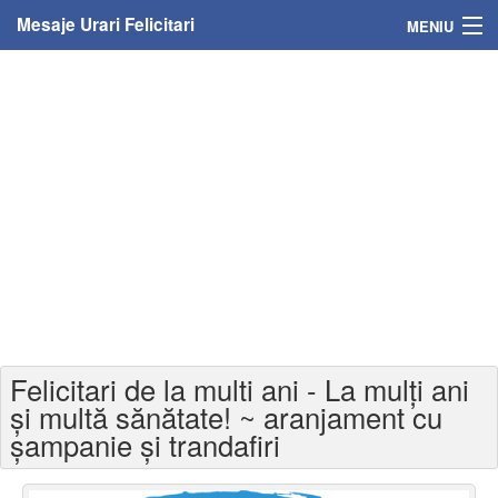
Mesaje Urari Felicitari
MENIU
Home
Mesaje
Felicitari
Felicitari cu nume
Felicitari persoane
Felicitari personalizate
Felicitari de la multi ani - La mulți ani
Felicitari varsta
și multă sănătate! ~ aranjament cu
șampanie și trandafiri
Felicitari zilele anului