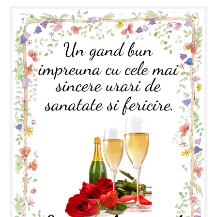
Felicitari zile saptamana
Felicitari muzicale
Felicitari muzicale personalizate
Felicitari animate
Invitatii personalizate
Conecteaza-te