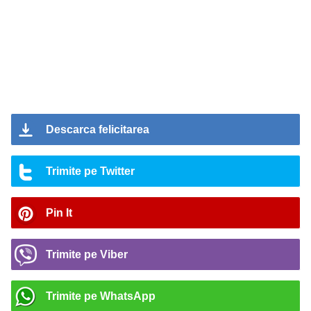
Descarca felicitarea
Trimite pe Twitter
Pin It
Trimite pe Viber
Trimite pe WhatsApp