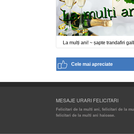
La mulți ani! ~ șapte trandafiri ga
Cele mai apreciate
MESAJE URARI FELICITARI
Felicitari de la multi ani, felicitari de la m
felicitari de la multi ani haioase.