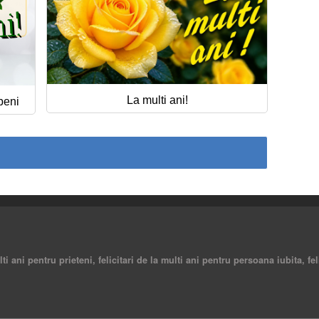
La multi ani!
lbeni
ulti ani pentru prieteni, felicitari de la multi ani pentru persoana iubita, fe