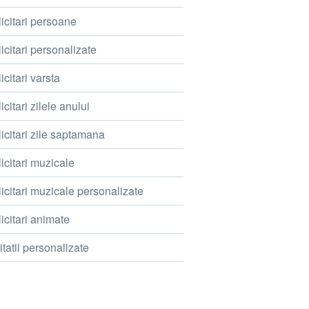
icitari persoane
icitari personalizate
icitari varsta
icitari zilele anului
icitari zile saptamana
icitari muzicale
icitari muzicale personalizate
icitari animate
itatii personalizate