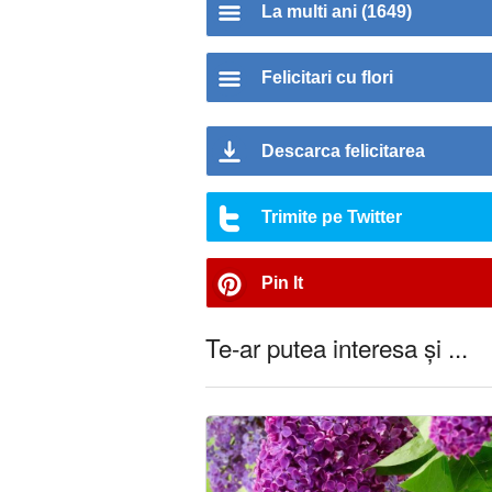
La multi ani (1649)
Felicitari cu flori
Descarca felicitarea
Trimite pe Twitter
Pin It
Te-ar putea interesa și ...