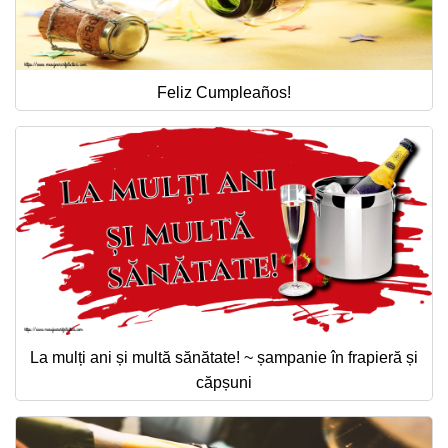
Feliz Cumpleaños!
La mulți ani și multă sănătate! ~ șampanie în frapieră și
căpșuni