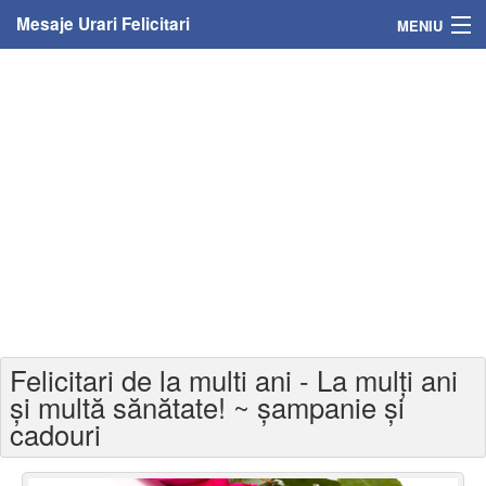
Mesaje Urari Felicitari
MENIU
Home
Mesaje
Felicitari
Felicitari cu nume
Felicitari persoane
Felicitari personalizate
Felicitari de la multi ani - La mulți ani
Felicitari varsta
și multă sănătate! ~ șampanie și
cadouri
Felicitari zilele anului