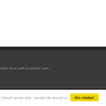
licitari de la multi ani pentru copii,
Am inteles!
 folositi acest site, sunteti de acord cu