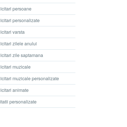
icitari persoane
icitari personalizate
icitari varsta
icitari zilele anului
icitari zile saptamana
icitari muzicale
icitari muzicale personalizate
icitari animate
itatii personalizate