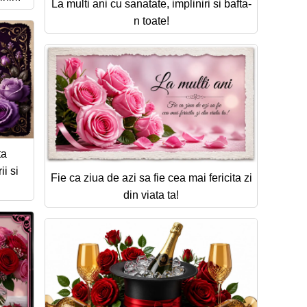
La multi ani cu sanatate, impliniri si bafta-
n toate!
ta
i si
Fie ca ziua de azi sa fie cea mai fericita zi
!
din viata ta!