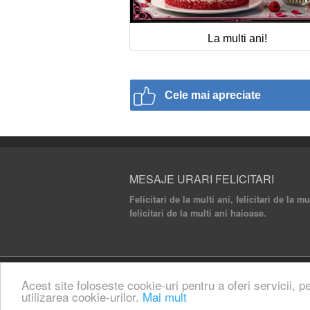
La multi ani!
Cele mai apreciate
MESAJE URARI FELICITARI
Felicitari de la multi ani, felicitari de la m
felicitari de la multi ani haioase.
© 2020 Mesaje Urari Felicitari. All rights rese
Acest site foloseste cookie-uri pentru a oferi servicii, p
utilizarea cookie-urilor.
Mai mult