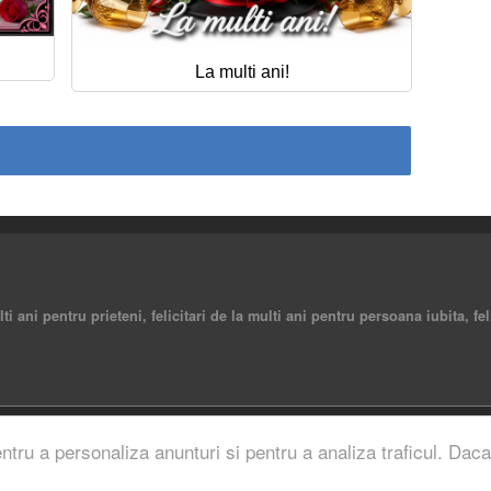
La multi ani!
ulti ani pentru prieteni, felicitari de la multi ani pentru persoana iubita, fe
rved.
entru a personaliza anunturi si pentru a analiza traficul. Daca