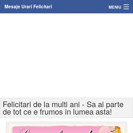
Mesaje Urari Felicitari
MENIU
Home
Mesaje
Felicitari
Felicitari cu nume
Felicitari persoane
Felicitari personalizate
Felicitari de la multi ani - Sa ai parte
Felicitari varsta
de tot ce e frumos in lumea asta!
Felicitari zilele anului