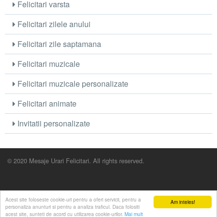
Felicitari varsta
Felicitari zilele anului
Felicitari zile saptamana
Felicitari muzicale
Felicitari muzicale personalizate
Felicitari animate
Invitatii personalizate
© 2020 Mesaje Urari Felicitari. All rights reserved.
Acest site foloseste cookie-uri pentru a oferi servicii, pentru a
Am inteles!
personaliza anunturi si pentru a analiza traficul. Daca folositi
acest site, sunteti de acord cu utilizarea cookie-urilor.
Mai mult