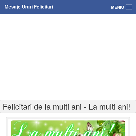
Mesaje Urari Felicitari
MENIU
Home
Mesaje
Felicitari
Felicitari cu nume
Felicitari persoane
Felicitari personalizate
Felicitari de la multi ani - La multi ani!
Felicitari varsta
Felicitari zilele anului