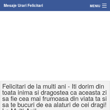
Mesaje Urari Felicitari
MENIU
Home
Mesaje
Felicitari
Felicitari cu nume
Felicitari persoane
Felicitari personalizate
Felicitari de la multi ani - Iti dorim din
Felicitari varsta
toata inima si dragostea ca aceasta zi
sa fie cea mai frumoasa din viata ta si
Felicitari zilele anului
sa te bucuri de ea alaturi de cei dragi!