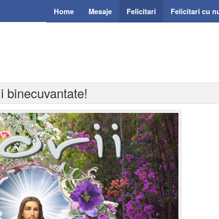
Home
Mesaje
Felicitari
Felicitari cu 
rii binecuvantate!