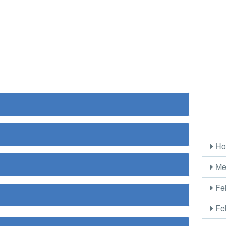
Ho
Me
Fel
Fel