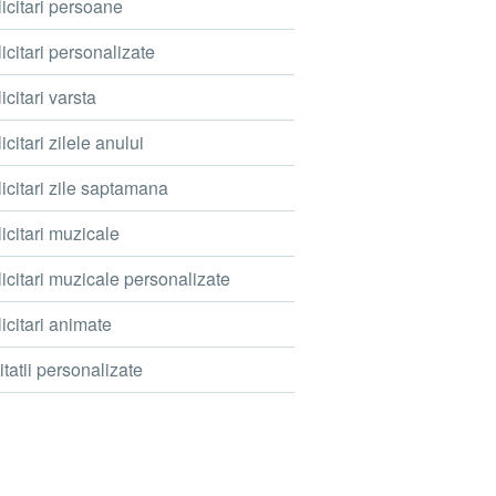
icitari persoane
icitari personalizate
icitari varsta
icitari zilele anului
icitari zile saptamana
icitari muzicale
icitari muzicale personalizate
icitari animate
itatii personalizate