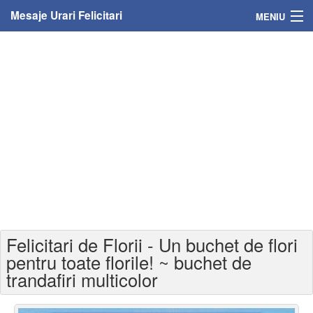
Mesaje Urari Felicitari
MENIU
Home
Mesaje
Felicitari
Felicitari cu nume
Felicitari persoane
Felicitari personalizate
Felicitari de Florii - Un buchet de flori
Felicitari varsta
pentru toate florile! ~ buchet de
trandafiri multicolor
Felicitari zilele anului