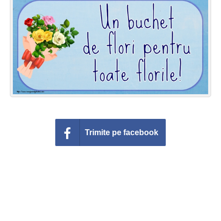
Felicitari zile saptamana
Felicitari muzicale
Felicitari muzicale personalizate
Felicitari animate
Invitatii personalizate
Conecteaza-te
Trimite pe facebook