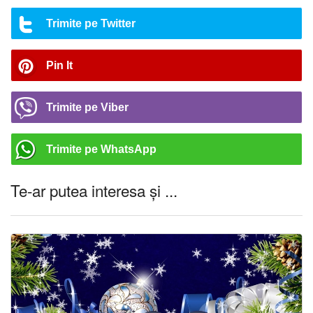
Trimite pe Twitter
Pin It
Trimite pe Viber
Trimite pe WhatsApp
Te-ar putea interesa și ...