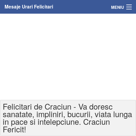
Mesaje Urari Felicitari
MENIU
Home
Mesaje
Felicitari
Felicitari cu nume
Felicitari persoane
Felicitari personalizate
Felicitari de Craciun - Va doresc
Felicitari varsta
sanatate, impliniri, bucurii, viata lunga
in pace si intelepciune. Craciun
Felicitari zilele anului
Fericit!