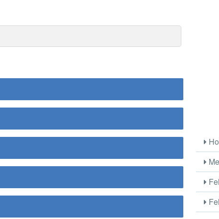
Ho
Me
Fel
Fel