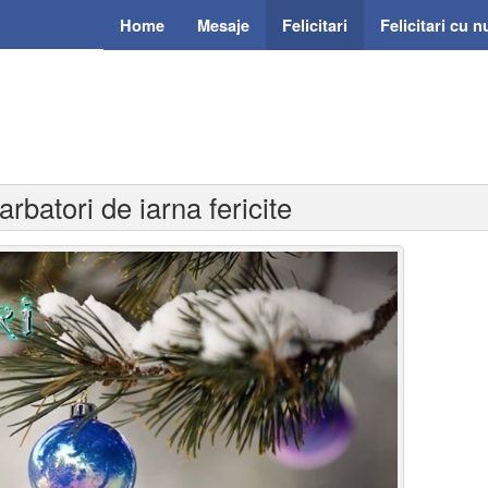
Home
Mesaje
Felicitari
Felicitari cu 
arbatori de iarna fericite