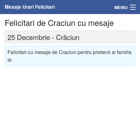
Mesaje Urari Felicitari
MENIU
Felicitari de Craciun cu mesaje
Home
25 Decembrie - Crăciun
Mesaje
Felicitari cu mesaje de Craciun pentru prietenii si familia
Felicitari
ta
Felicitari cu nume
Felicitari persoane
Felicitari personalizate
Felicitari varsta
Felicitari zilele anului