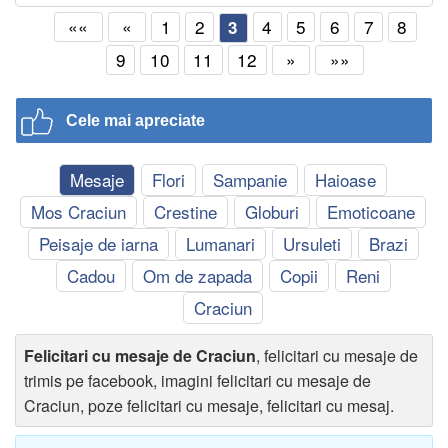
««
«
1
2
4
5
6
7
8
3
9
10
11
12
»
»»
Cele mai apreciate
Mesaje
Flori
Sampanie
Haioase
Mos Craciun
Crestine
Globuri
Emoticoane
Peisaje de iarna
Lumanari
Ursuleti
Brazi
Cadou
Om de zapada
Copii
Reni
Craciun
Felicitari cu mesaje de Craciun
, felicitari cu mesaje de
trimis pe facebook, imagini felicitari cu mesaje de
Craciun, poze felicitari cu mesaje, felicitari cu mesaj.