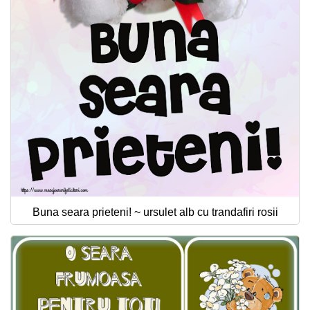
Buna seara prieteni! ~ ursulet alb cu trandafiri rosii