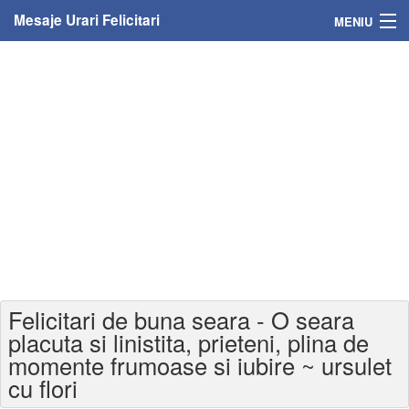
Mesaje Urari Felicitari
MENIU
Home
Mesaje
Felicitari
Felicitari cu nume
Felicitari persoane
Felicitari personalizate
Felicitari de buna seara - O seara
Felicitari varsta
placuta si linistita, prieteni, plina de
momente frumoase si iubire ~ ursulet
Felicitari zilele anului
cu flori